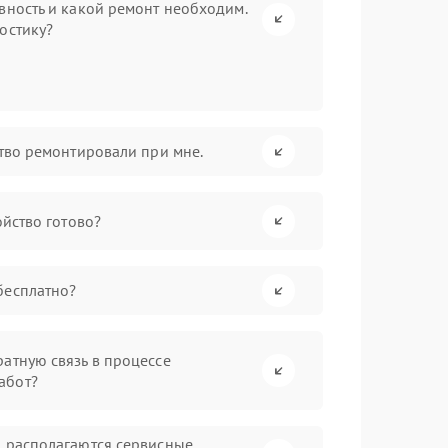
вность и какой ремонт необходим.
остику?
ство ремонтировали при мне.
ойство готово?
бесплатно?
атную связь в процессе
абот?
а располагаются сервисные