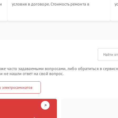
и
условия в договоре. Стоимость ремонта в
у
процессе меняться не будет
п
т
е часто задаваемыми вопросами, либо обратиться в сервисны
и не нашли ответ на свой вопрос.
у электросамокатов