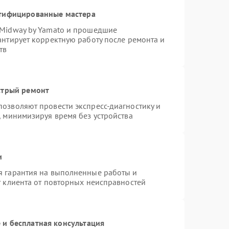
ртифицированные мастера
 Midway by Yamato и прошедшие
антирует корректную работу после ремонта и
тв
стрый ремонт
озволяют провести экспресс-диагностику и
, минимизируя время без устройства
и
я гарантия на выполненные работы и
т клиента от повторных неисправностей
и бесплатная консультация