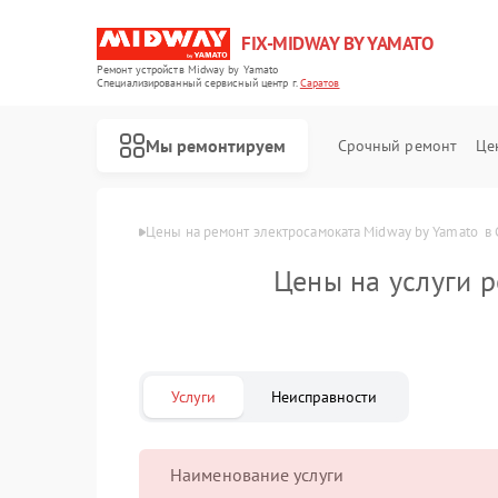
FIX-MIDWAY BY YAMATO
Ремонт устройств Midway by Yamato
Специализированный cервисный центр г.
Саратов
Мы ремонтируем
Срочный ремонт
Це
Ремонт электросамокатов Midway by Yamato
Главная
Цены
Цены на ремонт электросамоката Midway by Yamato  в 
Цены на услуги 
Услуги
Неисправности
Наименование услуги