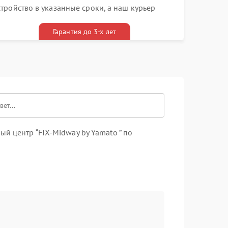
стройство в указанные сроки, а наш курьер
ривезет его к вам вместе с гарантийным
алоном бесплатно
Гарантия до 3-х лет
й центр “FIX-Midway by Yamato ” по