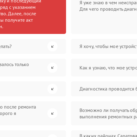
тику и последующий
Я уже знаю в чем неиспра
ряд с указанием
Для чего проводить диагн
во. Далее, после
ы получите акт
н.
лать?
Я хочу, чтобы мое устрой
валось только
Как я узнаю, что мое устр
Диагностика проводится 
во после ремонта
Возможно ли получать обр
орого я
выполнения ремонтных р
В каких районах Саратов